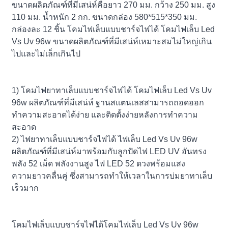
ขนาดผลิตภัณฑ์ที่มีเสน่ห์คือยาว 270 มม. กว้าง 250 มม. สูง
110 มม. น้ำหนัก 2 กก. ขนาดกล่อง 580*515*350 มม.
กล่องละ 12 ชิ้น โคมไฟเล็บแบบชาร์จไฟได้ โคมไฟเล็บ Led
Vs Uv 96w ขนาดผลิตภัณฑ์ที่มีเสน่ห์เหมาะสมไม่ใหญ่เกิน
ไปและไม่เล็กเกินไป
1) โคมไฟยาทาเล็บแบบชาร์จไฟได้ โคมไฟเล็บ Led Vs Uv
96w ผลิตภัณฑ์ที่มีเสน่ห์ ฐานสแตนเลสสามารถถอดออก
ทำความสะอาดได้ง่าย และติดตั้งง่ายหลังการทำความ
สะอาด
2) ไฟยาทาเล็บแบบชาร์จไฟได้ ไฟเล็บ Led Vs Uv 96w
ผลิตภัณฑ์ที่มีเสน่ห์มาพร้อมกับลูกปัดไฟ LED UV อันทรง
พลัง 52 เม็ด พลังงานสูง ไฟ LED 52 ดวงพร้อมแสง
ความยาวคลื่นคู่ ซึ่งสามารถทำให้เวลาในการบ่มยาทาเล็บ
เร็วมาก
โคมไฟเล็บแบบชาร์จไฟได้โคมไฟเล็บ Led Vs Uv 96w