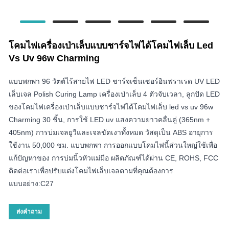
โคมไฟเครื่องเป่าเล็บแบบชาร์จไฟได้โคมไฟเล็บ Led
Vs Uv 96w Charming
แบบพกพา 96 วัตต์ไร้สายไฟ LED ชาร์จเซ็นเซอร์อินฟราเรด UV LED
เล็บเจล Polish Curing Lamp เครื่องเป่าเล็บ 4 ตัวจับเวลา, ลูกปัด LED
ของโคมไฟเครื่องเป่าเล็บแบบชาร์จไฟได้โคมไฟเล็บ led vs uv 96w
Charming 30 ชิ้น, การใช้ LED uv แสงความยาวคลื่นคู่ (365nm +
405nm) การบ่มเจลยูวีและเจลขัดเงาทั้งหมด วัสดุเป็น ABS อายุการ
ใช้งาน 50,000 ชม. แบบพกพา การออกแบบโคมไฟนี้ส่วนใหญ่ใช้เพื่อ
แก้ปัญหาของ การบ่มนิ้วหัวแม่มือ ผลิตภัณฑ์ได้ผ่าน CE, ROHS, FCC
ติดต่อเราเพื่อปรับแต่งโคมไฟเล็บเจลตามที่คุณต้องการ
แบบอย่าง:C27
ส่งคำถาม