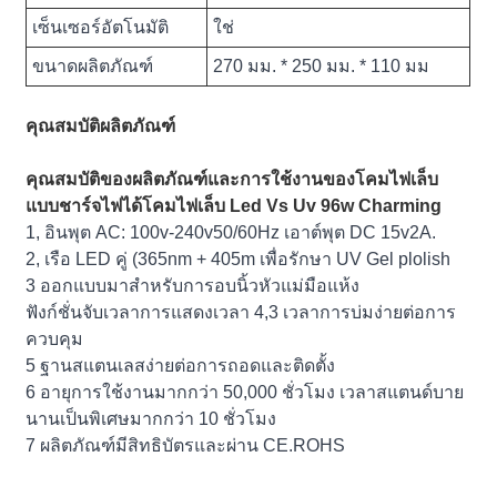
เซ็นเซอร์อัตโนมัติ
ใช่
ขนาดผลิตภัณฑ์
270 มม. * 250 มม. * 110 มม
คุณสมบัติผลิตภัณฑ์
คุณสมบัติของผลิตภัณฑ์และการใช้งานของโคมไฟเล็บ
แบบชาร์จไฟได้โคมไฟเล็บ Led Vs Uv 96w Charming
1, อินพุต AC: 100v-240v50/60Hz เอาต์พุต DC 15v2A.
2, เรือ LED คู่ (365nm + 405m เพื่อรักษา UV Gel plolish
3 ออกแบบมาสำหรับการอบนิ้วหัวแม่มือแห้ง
ฟังก์ชั่นจับเวลาการแสดงเวลา 4,3 เวลาการบ่มง่ายต่อการ
ควบคุม
5 ฐานสแตนเลสง่ายต่อการถอดและติดตั้ง
6 อายุการใช้งานมากกว่า 50,000 ชั่วโมง เวลาสแตนด์บาย
นานเป็นพิเศษมากกว่า 10 ชั่วโมง
7 ผลิตภัณฑ์มีสิทธิบัตรและผ่าน CE.ROHS