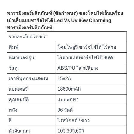
พารามิเตอร์ผลิตภัณฑ์ (ข้อกำหนด) ของโคมไฟเล็บเครื่อง
เป่าเล็บแบบชาร์จไฟได้ Led Vs Uv 96w Charming
พารามิเตอร์ผลิตภัณฑ์:
รายละเอียดโดยย่อ
พิมพ์
โคมไฟยูวี ชาร์จไฟได้ ไร้สาย
หมายเลขรุ่น
ไร้สายแบบชาร์จไฟได้ 96W
วัสดุ
ABS/PUPaint/สียาง
เอาท์พุทกระแสตรง
15v2A
แบตเตอรี่
18600mAh
คุณสมบัติ
แบบพกพา
พลัง
96 วัตต์
สี
โรสโกลด์ / ขาว
ตัวจับเวลา
10วิ,30วิ,60วิ