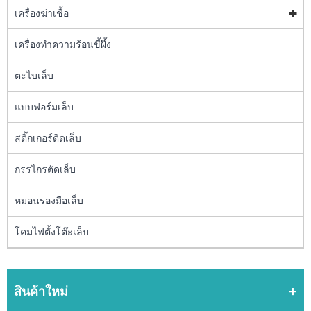
เครื่องฆ่าเชื้อ
เครื่องทำความร้อนขี้ผึ้ง
ตะไบเล็บ
แบบฟอร์มเล็บ
สติ๊กเกอร์ติดเล็บ
กรรไกรตัดเล็บ
หมอนรองมือเล็บ
โคมไฟตั้งโต๊ะเล็บ
สินค้าใหม่