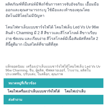
ผลิตภัณฑ์ที่มีเสน่ห์มีฟังก์ชั่นการตรวจจับอัจฉริยะ เอื้อมมือ
ออกและคุณสามารถระบุ ใช้มือและเท้าของคุณโดย
อัตโนมัติโดยไม่มีปัญหา
โคมไฟทาเล็บแบบชาร์จไฟได้ โคมไฟเล็บ Led Vs Uv 96w
สินค้า Charming มี 2 สี สีขาวและสีโรสโกลด์ สีขาวเรียบ
ง่าย ชัดเจน และเรียบง่าย สีโรสโกลด์มีเนื้อสัมผัสที่สดใส 2
สีนี้ดูดีมาก เป็นสไตล์ที่ขายดีที่สุด
แท็กยอดนิยม: เครื่องเป่าเล็บแบบชาร์จไฟได้โคมไฟเล็บ Led Vs Uv
96w Charming, จีน, ผู้ผลิต, ซัพพลายเออร์, โรงงาน, ผลิตใน
ประเทศจีน, ปรับแต่ง, ในสต็อก, คุณภาพ
หมวดหมู่ที่เกี่ยวข้อง
โคมไฟเครื่องเป่าเล็บแบบชาร์จไฟได้
โคมไฟเป่าเล็บ
ส่งคำถาม