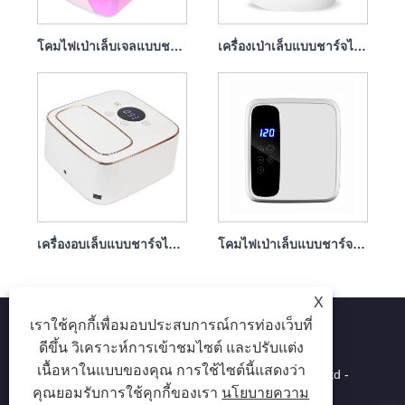
โคมไฟเป่าเล็บเจลแบบชาร์จไฟได้ 96w
เครื่องเป่าเล็บแบบชาร์จไฟได้หลอดไฟ LED 86w แบบพกพา
เครื่องอบเล็บแบบชาร์จไฟได้โคมไฟเล็บ UV 72w
โคมไฟเป่าเล็บแบบชาร์จไฟได้ 72w
X
เราใช้คุกกี้เพื่อมอบประสบการณ์การท่องเว็บที่
ดีขึ้น วิเคราะห์การเข้าชมไซต์ และปรับแต่ง
เนื้อหาในแบบของคุณ การใช้ไซต์นี้แสดงว่า
ลิขสิทธิ์© 2025 Shenzhen Ruina Optoelectronic Co. , Ltd -
คุณยอมรับการใช้คุกกี้ของเรา
นโยบายความ
ตะเกียงตะเกียง, ตะปูตะปู, ตัวเก็บฝุ่นเล็บ - สงวนลิขสิทธิ์