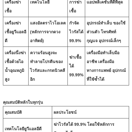
เครื่องฆ่า
เทคโนโลยี
การฆ่า
แอปพลิเคชั่นที่ดีที่สุด
เชื้อ
เชื้อ
เครื่องฆ่า
แสงอัลตราไวโอเลต
กำจัด
อุปกรณ์ทำเล็บ ของใช้
เชื้อยูวีแอลอี
(หลักการจากดวง
ไวรัสได้
ส่วนตัว โทรศัพท์
ดี
อาทิตย์)
99.9%
กุญแจ อุปกรณ์เล็กๆ
เครื่องนึ่งฆ่า
ความร้อนสูงจะ
เครื่องมือทำเล็บมือ
ฆ่าเชื้อ
เชื้อด้วยไอ
ทำลายโปรตีนของ
อาชีพ เครื่องมือ
ได้
น้ำอุณหภูมิ
ไวรัสและกรดนิวคลี
ทางการแพทย์ อุปกรณ์
99.99%
สูง
อิก
ที่ใช้ซ้ำได้
คุณสมบัติหลักในทุกรุ่น
คุณสมบัติ
ผลประโยชน์
ฆ่าไวรัสได้ 99.9% โดยใช้หลักการ
เทคโนโลยียูวีแอลอีดี