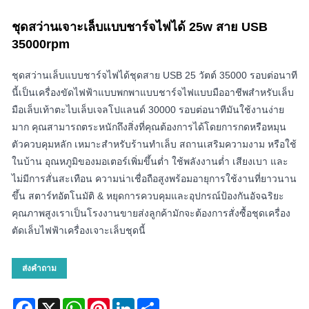
ชุดสว่านเจาะเล็บแบบชาร์จไฟได้ 25w สาย USB
35000rpm
ชุดสว่านเล็บแบบชาร์จไฟได้ชุดสาย USB 25 วัตต์ 35000 รอบต่อนาที
นี้เป็นเครื่องขัดไฟฟ้าแบบพกพาแบบชาร์จไฟแบบมืออาชีพสำหรับเล็บ
มือเล็บเท้าตะไบเล็บเจลโปแลนด์ 30000 รอบต่อนาทีมันใช้งานง่าย
มาก คุณสามารถตระหนักถึงสิ่งที่คุณต้องการได้โดยการกดหรือหมุน
ตัวควบคุมหลัก เหมาะสำหรับร้านทำเล็บ สถานเสริมความงาม หรือใช้
ในบ้าน อุณหภูมิของมอเตอร์เพิ่มขึ้นต่ำ ใช้พลังงานต่ำ เสียงเบา และ
ไม่มีการสั่นสะเทือน ความน่าเชื่อถือสูงพร้อมอายุการใช้งานที่ยาวนาน
ขึ้น สตาร์ทอัตโนมัติ & หยุดการควบคุมและอุปกรณ์ป้องกันอัจฉริยะ
คุณภาพสูงเราเป็นโรงงานขายส่งลูกค้ามักจะต้องการสั่งซื้อชุดเครื่อง
ตัดเล็บไฟฟ้าเครื่องเจาะเล็บชุดนี้
ส่งคำถาม
Facebook
X
WhatsApp
Pinterest
LinkedIn
Share