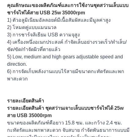
คุณลักษณะของผลิตภัณฑ์และการใช้งานชุดสว่านเล็บแบบ
ชาร์จไฟได้สาย USB 25w 35000rpm
1) ตัวอลูมิเนียมอัลลอยด์มีเนื้อสัมผัสและมีมูลค่าสูง
2) โหมดคู่แบบแมนนวล
3) การชาร์จลิเธียม USB ความจุสูง
4) เครื่องหนึ่งอเนกประสงค์ กำจัดเล็บอย่างรวดเร็ว/ทำเล็บ/
ขัด/ขัด/กำจัดผิวที่ตายแล้ว
5) Low, medium and high gears adjustable speed and
direction.
6) การจัดเก็บพลังงานแบบไร้สายมีขนาดกะทัดรัดและพก
พาสะดวก
รายละเอียดสินค้า
รายละเอียดสินค้า ชุดสว่านเจาะเล็บแบบชาร์จไฟได้ 25w
สาย USB 35000rpm
ขนาดของผลิตภัณฑ์คือยาว 15.8 ซม. และกว้าง 2.4 ซม.
กะทัดรัดและพกพาสะดวก จับสบาย กำจัดพันธนาการแบบมี