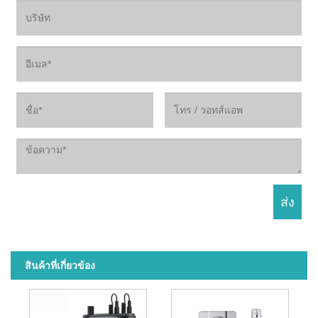
สินค้าที่เกี่ยวข้อง