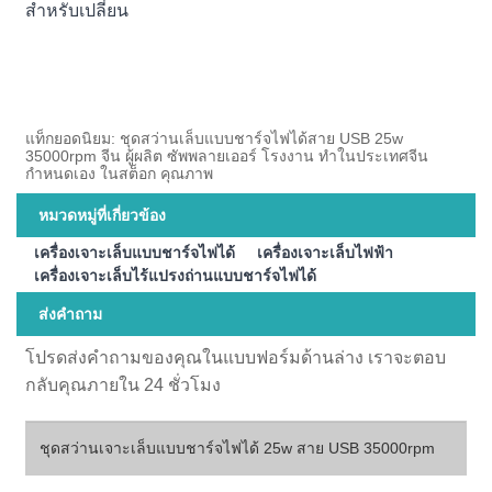
สำหรับเปลี่ยน
แท็กยอดนิยม: ชุดสว่านเล็บแบบชาร์จไฟได้สาย USB 25w
35000rpm จีน ผู้ผลิต ซัพพลายเออร์ โรงงาน ทำในประเทศจีน
กำหนดเอง ในสต็อก คุณภาพ
หมวดหมู่ที่เกี่ยวข้อง
เครื่องเจาะเล็บแบบชาร์จไฟได้
เครื่องเจาะเล็บไฟฟ้า
เครื่องเจาะเล็บไร้แปรงถ่านแบบชาร์จไฟได้
ส่งคำถาม
โปรดส่งคำถามของคุณในแบบฟอร์มด้านล่าง เราจะตอบ
กลับคุณภายใน 24 ชั่วโมง