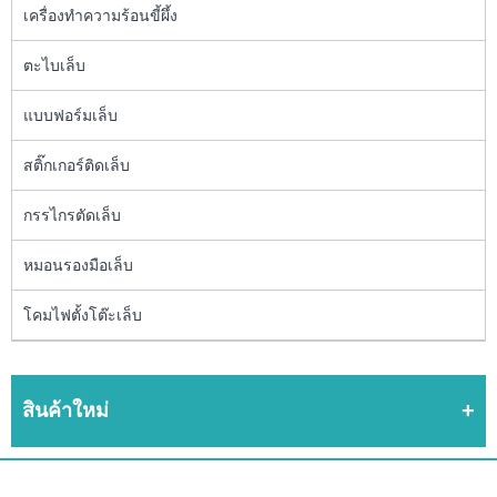
เครื่องทำความร้อนขี้ผึ้ง
ตะไบเล็บ
แบบฟอร์มเล็บ
สติ๊กเกอร์ติดเล็บ
กรรไกรตัดเล็บ
หมอนรองมือเล็บ
โคมไฟตั้งโต๊ะเล็บ
สินค้าใหม่