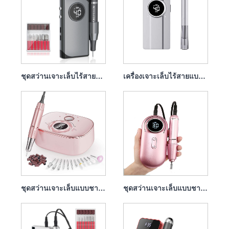
ชุดสว่านเจาะเล็บไร้สายแบบชาร์จไฟได้มืออาชีพ 45w 40000rpm
เครื่องเจาะเล็บไร้สายแบบชาร์จไฟได้กำลังสูง 45w 40000rpm
ชุดสว่านเจาะเล็บแบบชาร์จไฟได้พร้อมด้ามจับอันทรงพลัง 45w 35000rpm
ชุดสว่านเจาะเล็บแบบชาร์จไฟได้ 45w 35000rpm