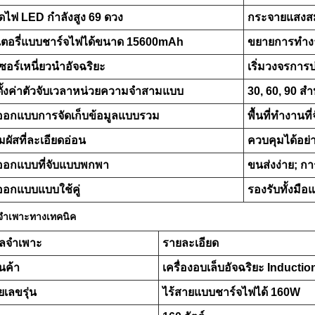
ไฟ LED กำลังสูง 69 ดวง
กระจายแสงส
ตอรี่แบบชาร์จไฟได้ขนาด 15600mAh
ขยายการทำงาน
เซอร์เหนี่ยวนำอัจฉริยะ
เริ่มวงจรการ
ั้งค่าตัวจับเวลาหน่วยความจำสามแบบ
30, 60, 90 สำ
อกแบบการจัดเก็บข้อมูลแบบรวม
พื้นที่ทำงานที่
ัมผัสที่ละเอียดอ่อน
ควบคุมได้อย
ออกแบบที่จับแบบพกพา
ขนส่งง่าย; ก
อกแบบแบบใช้คู่
รองรับทั้งมือ
ลจำเพาะทางเทคนิค
ูลจำเพาะ
รายละเอียด
ินค้า
เครื่องอบเล็บอัจฉริยะ Induct
เลขรุ่น
ไร้สายแบบชาร์จไฟได้ 160W