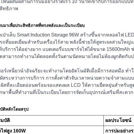
ฟนี้ผสมผสานการบ่มอย่างรวดเร็ว 10 วินาทีเข้ากับการออกแบบที่พิถี
สิทธิภาพ
บมาเพื่อประสิทธิภาพที่ทรงพลังและเป็นระเบียบ
องเป่าเล็บ Smart Induction Storage 96W สร้างขึ้นจากหลอดไฟ LED ก
ถที่ยอดเยี่ยมสำหรับเครื่องไร้สาย พลังนี้ช่วยให้สูตรเจลส่วนใหญ่แ
้บริการได้อย่างมาก แบตเตอรี่แบบชาร์จไฟได้ขนาด 15600mAh ช
คสามารถทำงานได้ตลอดทั้งวันตามนัดหมายโดยไม่ต้องผูกติดกับปล
ซอร์เหนี่ยวนำอัจฉริยะจะทำงานโดยอัตโนมัติเมื่อมีการสอดมือ ท
มผัสระหว่างการบริการ การตั้งค่าตัวจับเวลาหน่วยความจำสามแบบ (30
ัมผัสที่ละเอียดอ่อนพร้อมจอแสดงผล LCD ให้ความยืดหยุ่นสำหรับสู
ักษาพื้นที่ทำงานที่เป็นระเบียบโดยการจัดเก็บอุปกรณ์เสริมที่สะดวก
บัติหลักโดยสรุป
มบัติ
ผลประโยชน์
งไฟสูง 160W
การบ่มอย่างร