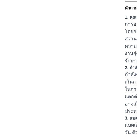
คำถาม
1. คุ
การออ
โดยกา
สว่าน
ความจ
งานยุ
รักษา
2. กำล
กำลัง
เกินก
ในการ
แตกต่
อาจเก
ประหย
3. แบ
แบตเต
วัน ด