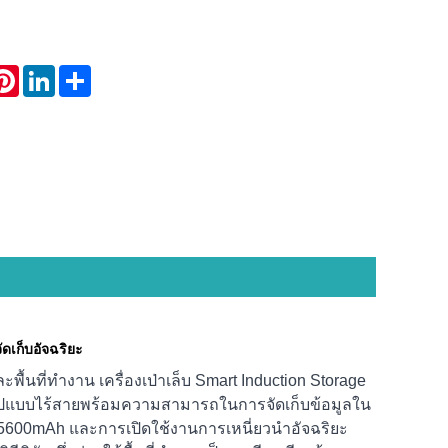
atsApp
Pinterest
LinkedIn
Share
ดเก็บอัจฉริยะ
พื้นที่ทำงาน เครื่องเป่าเล็บ Smart Induction Storage
นรูปแบบไร้สายพร้อมความสามารถในการจัดเก็บข้อมูลใน
15600mAh และการเปิดใช้งานการเหนี่ยวนำอัจฉริยะ