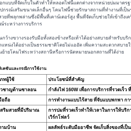
กแบบที่จัดเก็บในตัวทำให้หลอดไฟนี้แตกต่างจากหน่วยบ่มมาตรฐาน 
ุปกรณ์เสริมขนาดเล็กอื่นๆ โคมไฟนี้ช่วยรักษาสถานที่ทำงานที่เป็น
วยที่พลุกพล่านซึ่งมีพื้นที่เคาน์เตอร์สูง พื้นที่จัดเก็บช่วยให้เข้าถึ
ณ์ระหว่างการบริการ
กว้างขวางรองรับมือทั้งสองข้างหรือเท้าได้อย่างสบายสำหรับบร
แหน่งได้อย่างเป็นธรรมชาติโดยไม่แออัด เพิ่มความสะดวกสบายให
อนย้ายโคมไฟระหว่างสถานีหรือการนัดหมายนอกสถานที่ได้ง่าย
ิเคชันและกรณีการใช้งาน
ภทผู้ใช้
ประโยชน์ที่สำคัญ
ชี่ยวชาญด้านซาลอน
กำลังไฟ 160W เพื่อการบริการที่รวดเร็ว ที
มือถือ
การทำงานแบบไร้สาย ที่จับแบบพกพา การจั
เสริมสวยที่มีปริมาณ
การบ่มที่รวดเร็วทำให้เวลาในการให้บริกา
เวิร์กโฟลว์
้ตามบ้าน
ผลลัพธ์ระดับมืออาชีพ จัดเก็บสิ่งของที่เป็