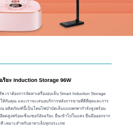
ัจฉริยะ Induction Storage 96W
ีพ เราต้องการจัดหาเครื่องอบเล็บ Smart Induction Storage
้กับคุณ และเราจะเสนอบริการหลังการขายที่ดีที่สุดและการ
บคุณ ผลิตภัณฑ์นี้เป็นโคมไฟบำบัดเล็บแบบพกพากำลังสูงพร้อม
ดสูงพร้อมเซ็นเซอร์อัจฉริยะ ยื่นเข้าไปในแสง ยื่นมือออกจาก
นาที เหมาะสำหรับยาทาเล็บทุกประเภท