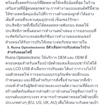
พร้อมทั้งลดทริกเกอร์ที่ผิดพลาดให้เหลือน้อยที่สุด ในร้าน
เสริมสวยที่มีผู้คนพลุกพล่าน การทำงานแบบแฮนด์ฟรีนี้ช่วย
ให้ช่างเทคนิคมุ่งเน้นไปที่การวางตำแหน่งลูกค้าได้อย่าง
เต็มที่ แทนที่จะควบคุมอุปกรณ์ เซ็นเซอร์รักษา
ประสิทธิภาพที่เชื่อถือได้ตลอดหลายพันรอบ ส่งผลให้
ประสิทธิภาพขั้นตอนการทำงานสม่ำเสมอ การออกแบบที่
กะทัดรัดไม่กระทบต่อฟังก์ชันการทำงานของเซนเซอร์
ตำแหน่งได้รับการปรับให้เหมาะสมกับขนาดภายใน
5. Ruina Optoelectronic มีตัวเลือกการปรับแต่งอะไรบ้าง
สำหรับหลอดไฟนี้
Ruina Optoelectronic ให้บริการ OEM และ ODM ที่
ครอบคลุมสำหรับเครื่องบำบัดด้วยแสงเล็บแบบชาร์จไฟได้
แบบ LCD USB ตัวเลือกการปรับแต่ง ได้แก่ การวางโลโก้
บนตัวหลอดไฟ การออกแบบบรรจุภัณฑ์ขายปลีกแบบ
กำหนดเอง และสีอื่นสำหรับการสั่งซื้อจำนวนมากที่เข้า
เกณฑ์ สำหรับผู้จัดจำหน่ายและแบรนด์ความงามที่ต้องการ
สร้างผลิตภัณฑ์ฉลากส่วนตัว เรานำเสนอโซลูชั่นการสร้าง
แบรนด์แบบครบวงจร สามารถกำหนดค่าหลอดไฟด้วยปลั๊ก
ประเภทต่างๆ (EU, US, UK, AU) เพื่อให้เหมาะกับตลาดเป้า