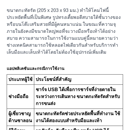
ขนาดกะทัดรัด (205 x 203 x 93 มม.) ทำให้โคมไฟนี้
ประหยัดพื้นที่เป็นพิเศษ รูปทรงเตี้ยพอดีสบายใต้ชั้นวางของ
หรือบนโต๊ะเสริมสวยที่มีผู้คนหนาแน่น ในขณะที่ความจุ
ภายในยังคงมีขนาดใหญ่พอที่จะวางมือหรือเท้าได้อย่าง
สบาย ความสามารถในการใช้งานแบบคู่นี้หมายความว่า
ช่างเทคนิคสามารถใช้หลอดไฟเดียวกันสำหรับบริการทำ
เล็บมือและเล็บเท้าได้โดยไม่ต้องใช้อุปกรณ์เพิ่มเติม
แอปพลิเคชันและกรณีการใช้งาน
ประเภทผู้ใช้
ประโยชน์ที่สำคัญ
ชาร์จ USB ได้เพื่อการชาร์จที่ง่ายดายใน
ช่างมือถือ
ระหว่างการเดินทาง ขนาดกะทัดรัดสำหรับ
การขนส่ง
ผู้เชี่ยวชาญ
ขนาดกะทัดรัดช่วยประหยัดพื้นที่ทำงาน ใช้
ด้านซาลอน
งานได้สองแบบสำหรับมือและเท้า