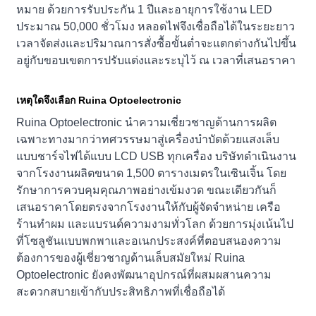
หมาย ด้วยการรับประกัน 1 ปีและอายุการใช้งาน LED
ประมาณ 50,000 ชั่วโมง หลอดไฟจึงเชื่อถือได้ในระยะยาว
เวลาจัดส่งและปริมาณการสั่งซื้อขั้นต่ำจะแตกต่างกันไปขึ้น
อยู่กับขอบเขตการปรับแต่งและระบุไว้ ณ เวลาที่เสนอราคา
เหตุใดจึงเลือก Ruina Optoelectronic
Ruina Optoelectronic นำความเชี่ยวชาญด้านการผลิต
เฉพาะทางมากว่าทศวรรษมาสู่เครื่องบำบัดด้วยแสงเล็บ
แบบชาร์จไฟได้แบบ LCD USB ทุกเครื่อง บริษัทดำเนินงาน
จากโรงงานผลิตขนาด 1,500 ตารางเมตรในเซินเจิ้น โดย
รักษาการควบคุมคุณภาพอย่างเข้มงวด ขณะเดียวกันก็
เสนอราคาโดยตรงจากโรงงานให้กับผู้จัดจำหน่าย เครือ
ร้านทำผม และแบรนด์ความงามทั่วโลก ด้วยการมุ่งเน้นไป
ที่โซลูชันแบบพกพาและอเนกประสงค์ที่ตอบสนองความ
ต้องการของผู้เชี่ยวชาญด้านเล็บสมัยใหม่ Ruina
Optoelectronic ยังคงพัฒนาอุปกรณ์ที่ผสมผสานความ
สะดวกสบายเข้ากับประสิทธิภาพที่เชื่อถือได้