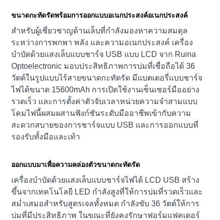
ขนาดกะทัดรัดพร้อมการออกแบบอเนกประสงค์อเนกประสงค์
สำหรับผู้เชี่ยวชาญด้านเล็บที่กำลังมองหาความสมดุล
ระหว่างการพกพา พลัง และความอเนกประสงค์ เครื่อง
บำบัดด้วยแสงเล็บแบบชาร์จ USB แบบ LCD จาก Ruina
Optoelectronic มอบประสิทธิภาพการบ่มที่เชื่อถือได้ 36
วัตต์ในรูปแบบไร้สายขนาดกะทัดรัด มีแบตเตอรี่แบบชาร์จ
ไฟได้ขนาด 15600mAh การเปิดใช้งานเซ็นเซอร์มืออย่าง
รวดเร็ว และการตั้งค่าตัวจับเวลาหน่วยความจำสามแบบ
โคมไฟนี้ผสมผสานฟังก์ชันระดับมืออาชีพเข้ากับความ
สะดวกสบายของการชาร์จแบบ USB และการออกแบบที่
รองรับทั้งมือและเท้า
ออกแบบมาเพื่อความคล่องตัวขนาดกะทัดรัด
เครื่องบำบัดด้วยแสงเล็บแบบชาร์จไฟได้ LCD USB สร้าง
ขึ้นจากเทคโนโลยี LED กำลังสูงที่ให้การบ่มที่รวดเร็วและ
สม่ำเสมอสำหรับสูตรเจลทั้งหมด กำลังขับ 36 วัตต์ให้การ
บ่มที่มีประสิทธิภาพ ในขณะที่ยังคงรักษาฟอร์มแฟคเตอร์