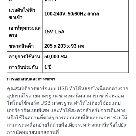
แรงดันไฟฟ้า
100-240V, 50/60Hz สากล
ขาเข้า
เอาท์พุทกระแส
15V 1.5A
ตรง
ขนาดสินค้า
205 x 203 x 93 มม
อายุการใช้งาน
50,000 ชม
การรับประกัน
1 ปี
การออกแบบและการพกพา
คุณสมบัติการชาร์จแบบ USB ทำให้หลอดไฟนี้แตกต่างจาก
อุปกรณ์ไร้สายมาตรฐาน ช่างเทคนิคสามารถชาร์จหลอด
ไฟโดยใช้พอร์ต USB มาตรฐาน ทำให้ไม่ต้องใช้อะแดป
เตอร์ชาร์จแบบพิเศษ และทำให้สะดวกสำหรับการเดินทาง
หรือใช้ในสถานที่ต่างๆ การออกแบบที่จับแบบพกพาช่วยให้
สามารถเคลื่อนย้ายได้ด้วยมือเดียวระหว่างสถานีหรือไปยัง
การนัดหมายนอกสถานที่