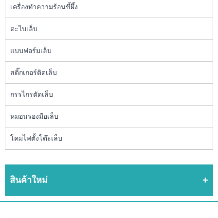
เครื่องทำความร้อนขี้ผึ้ง
ตะไบเล็บ
แบบฟอร์มเล็บ
สติ๊กเกอร์ติดเล็บ
กรรไกรตัดเล็บ
หมอนรองมือเล็บ
โคมไฟตั้งโต๊ะเล็บ
สินค้าใหม่