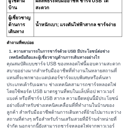
ผู้ใช้ตาม
ผลลัพธ์ระดับมืออาชีพ ชาร์จ USB ได้
บ้าน
สะดวก
ผู้เชี่ยวชาญ
ด้านการ
น้ำหนักเบา; แรงดันไฟฟ้าสากล ชาร์จง่าย
เดินทาง
คำถามที่พบบ่อย
1. ความสามารถในการชาร์จด้วย USB มีประโยชน์ต่อช่าง
เทคนิคมือถือและผู้เชี่ยวชาญด้านการเดินทางอย่างไร
คุณสมบัติแบบชาร์จ USB ของหลอดไฟนี้มอบความสะดวก
สบายอย่างมากสำหรับมืออาชีพที่ทำงานในหลายสถานที่
แทนที่จะพกพาอะแดปเตอร์ชาร์จแบบพิเศษหรือค้นหา
ประเภทเต้ารับเฉพาะ ช่างเทคนิคสามารถชาร์จหลอดไฟ
โดยใช้พอร์ต USB มาตรฐานที่พบในแล็ปท็อป พาวเวอร์
แบงค์ หรือที่ชาร์จ USB สากล ความยืดหยุ่นนี้มีประโยชน์
อย่างยิ่งสำหรับช่างเทคนิคเคลื่อนที่ที่ทำงานในบ้านของ
ลูกค้า สำหรับมืออาชีพด้านการเดินทางที่ย้ายไปมาระหว่าง
สถานที่ต่างๆ หรือสำหรับร้านเสริมสวยที่มีร้านจำหน่ายที่
จำกัด นอกจากนี้ยังสามารถชาร์จหลอดไฟจากพาวเวอร์