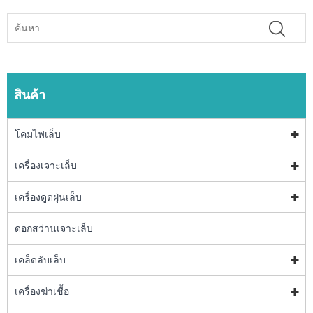
สินค้า
โคมไฟเล็บ
เครื่องเจาะเล็บ
เครื่องดูดฝุ่นเล็บ
ดอกสว่านเจาะเล็บ
เคล็ดลับเล็บ
เครื่องฆ่าเชื้อ