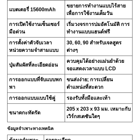
ขยายการทำงานแบบไร้สาย
แบตเตอรี่ 15600mAh
เพื่อการใช้งานเต็มวัน
การเปิดใช้งานเซ็นเซอร์
เริ่มวงจรการบ่มอัตโนมัติ การ
มือด่วน
ทำงานแบบแฮนด์ฟรี
การตั้งค่าตัวจับเวลา
30, 60, 90 สำหรับเจลสูตร
หน่วยความจำสามแบบ
ต่างๆ
ควบคุมได้อย่างแม่นยำด้วย
ปุ่มสัมผัสที่ละเอียดอ่อน
จอแสดงเวลาแบบ LCD
การออกแบบที่จับแบบพก
ขนส่งง่าย; การเปลี่ยน
พา
ตำแหน่งที่สะดวก
การออกแบบแบบใช้คู่
รองรับทั้งมือและเท้า
205 x 203 x 93 มม. เหมาะกับ
ขนาดกะทัดรัด
เวิร์กสเตชันใดๆ
ข้อมูลจำเพาะทางเทคนิค