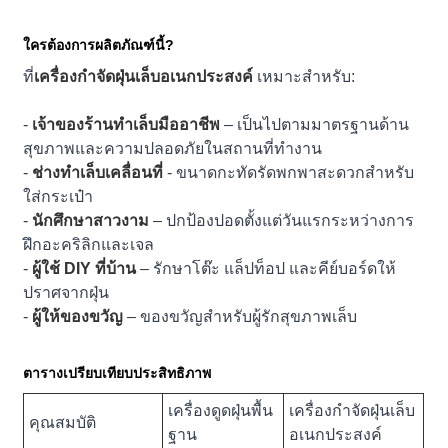
ใครต้องการผลิตภัณฑ์นี้?
ที่
เครื่องกำจัดฝุ่นเล็บอเนกประสงค์
เหมาะสำหรับ:
-
เจ้าของร้านทำเล็บมืออาชีพ
– เป็นไปตามมาตรฐานด้าน
สุขภาพและความปลอดภัยในสถานที่ทำงาน
-
ช่างทำเล็บเคลื่อนที่
- ขนาดกะทัดรัดพกพาสะดวกสำหรับ
ใส่กระเป๋า
-
นักศึกษาสาวงาม
– ปกป้องปอดตั้งแต่วันแรกระหว่างการ
ฝึกอะคริลิกและเจล
-
ผู้ใช้ DIY ที่บ้าน
– รักษาโต๊ะ แล็ปท็อป และคีย์บอร์ดให้
ปราศจากฝุ่น
-
ผู้ให้ของขวัญ
– ของขวัญสำหรับผู้รักสุขภาพเล็บ
ตารางเปรียบเทียบประสิทธิภาพ
เครื่องดูดฝุ่นพื้น
เครื่องกำจัดฝุ่นเล็บ
คุณสมบัติ
ฐาน
อเนกประสงค์