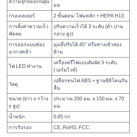
ความจุกล่องเก็บฝุ่น
มล
กรองเลเยอร์
2 ขั้นตอน: โฟมหลัก + HEPA H13
การตั้งค่าความเร็ว
ปรับความเร็วได้ 3 ระดับ (ต่ำ ปาน
พัดลม
กลาง สูง)
การออกแบบช่อง
มุมที่ปรับได้ 45° หรือทางเข้าสอง
อากาศเข้า
ด้าน
เครื่องหรี่ไฟแบบสัมผัส 3 ระดับ
ไฟ LED ทำงาน
(วอร์มไวท์)
เปลือกทนไฟ ABS + ฐานซิลิโคนกัน
วัสดุ
ลื่น
ขนาด (ยาว x กว้าง
ประมาณ 200 มม. x 150 มม. x 70
x สูง)
มม.
น้ำหนัก
0.85 กก
การรับรอง
CE, RoHS, FCC