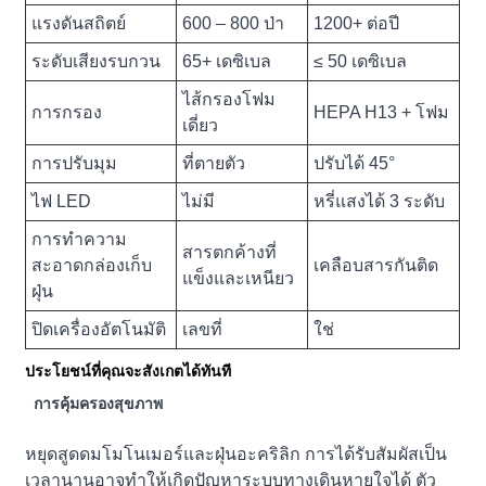
แรงดันสถิตย์
600 – 800 ป่า
1200+ ต่อปี
ระดับเสียงรบกวน
65+ เดซิเบล
≤ 50 เดซิเบล
ไส้กรองโฟม
การกรอง
HEPA H13 + โฟม
เดี่ยว
การปรับมุม
ที่ตายตัว
ปรับได้ 45°
ไฟ LED
ไม่มี
หรี่แสงได้ 3 ระดับ
การทำความ
สารตกค้างที่
สะอาดกล่องเก็บ
เคลือบสารกันติด
แข็งและเหนียว
ฝุ่น
ปิดเครื่องอัตโนมัติ
เลขที่
ใช่
ประโยชน์ที่คุณจะสังเกตได้ทันที
การคุ้มครองสุขภาพ
หยุดสูดดมโมโนเมอร์และฝุ่นอะคริลิก การได้รับสัมผัสเป็น
เวลานานอาจทำให้เกิดปัญหาระบบทางเดินหายใจได้ ตัว