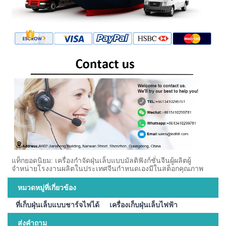
แท็กยอดนิยม: เครื่องกำจัดฝุ่นเล็บแบบมัลติฟังก์ชั่นจีนผู้ผลิตผู้
จำหน่ายโรงงานผลิตในประเทศจีนกำหนดเองมีในสต็อกคุณภาพ
หมวดหมู่ที่เกี่ยวข้อง
ที่เก็บฝุ่นเล็บแบบชาร์จไฟได้
เครื่องเก็บฝุ่นเล็บไฟฟ้า
ส่งคำถาม