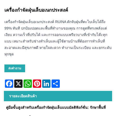
เครื่องกำจัดฝุ่นเล็บอเนกประสงค์
เครื่องกำจัดฝุ่นเล็บอเนกประสงค์ RUINA ดักจับฝุ่นที่ตะไบเล็บได้ถึง
99% ทันที ปกป้องปอดและพื้นที่ทำงานของคุณ การดูดที่ทรงพลังแต่
เงียบ ความเร็วที่ปรับได้ และการออกแบบเพรียวบางที่เข้ากับโต๊ะทุก
แบบ เหมาะสำหรับช่างทำเล็บและผู้ใช้ตามบ้านที่ต้องการทำเล็บที่
สะอาดและมีสุขภาพดี หายใจสะดวก ทำงานเป็นระเบียบ และยกระดับ
ทุกชุด
ส่งคำถาม
Facebook
X
WhatsApp
Pinterest
LinkedIn
Share
รายละเอียดสินค้า
คู่มือขั้นสูงสำหรับเครื่องกำจัดฝุ่นเล็บแบบมัลติฟังก์ชั่น: รักษาพื้นที่