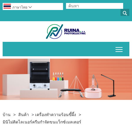
ภาษาไทย


สลับ
บ้าน
>
สินค้า
>
เครื่องทำความร้อนขี้ผึ้ง
>
มินิไม่ติดไลเนอร์ครีมกำจัดขนแว็กซ์เมลเตอร์