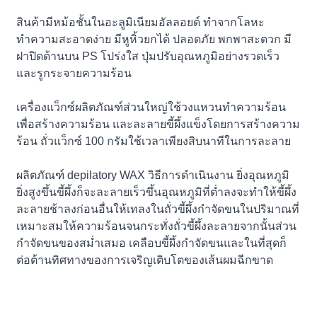
สินค้ามีหม้อชั้นในอะลูมิเนียมอัลลอยด์ ทำจากโลหะ
ทำความสะอาดง่าย มีหูหิ้วยกได้ ปลอดภัย พกพาสะดวก มี
ฝาปิดด้านบน PS โปร่งใส ปุ่มปรับอุณหภูมิอย่างรวดเร็ว
และรูกระจายความร้อน
เครื่องแว็กซ์ผลิตภัณฑ์ส่วนใหญ่ใช้วงแหวนทำความร้อน
เพื่อสร้างความร้อน และละลายขี้ผึ้งแข็งโดยการสร้างความ
ร้อน ถั่วแว็กซ์ 100 กรัมใช้เวลาเพียงสิบนาทีในการละลาย
ผลิตภัณฑ์ depilatory WAX วิธีการดำเนินงาน ยิ่งอุณหภูมิ
ยิ่งสูงขึ้นขี้ผึ้งก็จะละลายเร็วขึ้นอุณหภูมิที่ต่ำลงจะทำให้ขี้ผึ้ง
ละลายช้าลงก่อนอื่นให้เทลงในถั่วขี้ผึ้งกำจัดขนในปริมาณที่
เหมาะสมให้ความร้อนจนกระทั่งถั่วขี้ผึ้งละลายจากนั้นส่วน
กำจัดขนของสม่ำเสมอ เคลือบขี้ผึ้งกำจัดขนและในที่สุดก็
ต่อต้านทิศทางของการเจริญเติบโตของเส้นผมฉีกขาด