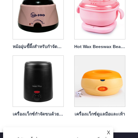
หม้ออุ่นขี้ผึ้งสำหรับกำจัดขนซิลิกาเจล
Hot Wax Beeswax Bean Set เครื่องละลายขี้ผึ้งซิลิโคน
เครื่องแว็กซ์กำจัดขนด้วยขี้ผึ้งแข็ง
เครื่องแว็กซ์ดูแลมือและเท้า
X