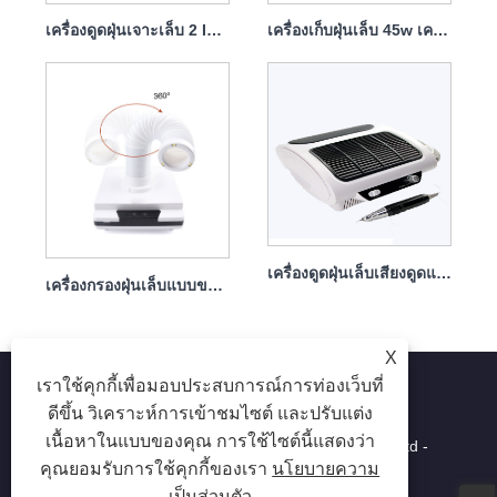
เครื่องดูดฝุ่นเจาะเล็บ 2 In 1 Professional 30000rpm 60w
เครื่องเก็บฝุ่นเล็บ 45w เครื่องดูดขนาดใหญ่พร้อมตัวกรอง
เครื่องดูดฝุ่นเล็บเสียงดูดแรงสูงพร้อมตัวกรอง 25 วัตต์
เครื่องกรองฝุ่นเล็บแบบขยายได้พร้อมตัวกรอง 40w
X
เราใช้คุกกี้เพื่อมอบประสบการณ์การท่องเว็บที่
ดีขึ้น วิเคราะห์การเข้าชมไซต์ และปรับแต่ง
เนื้อหาในแบบของคุณ การใช้ไซต์นี้แสดงว่า
ลิขสิทธิ์© 2025 Shenzhen Ruina Optoelectronic Co. , Ltd -
ตะเกียงตะเกียง, ตะปูตะปู, ตัวเก็บฝุ่นเล็บ - สงวนลิขสิทธิ์
คุณยอมรับการใช้คุกกี้ของเรา
นโยบายความ
เป็นส่วนตัว