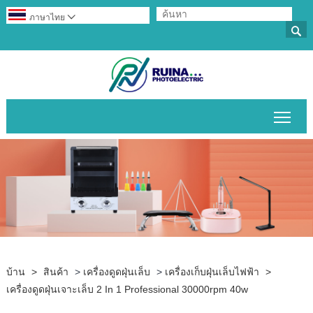
ภาษาไทย


สลับ
บ้าน
>
สินค้า
>
เครื่องดูดฝุ่นเล็บ
>
เครื่องเก็บฝุ่นเล็บไฟฟ้า
>
เครื่องดูดฝุ่นเจาะเล็บ 2 In 1 Professional 30000rpm 40w