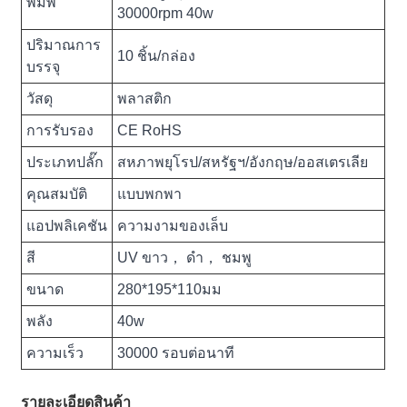
พิมพ์
30000rpm 40w
ปริมาณการ
10 ชิ้น/กล่อง
บรรจุ
วัสดุ
พลาสติก
การรับรอง
CE RoHS
ประเภทปลั๊ก
สหภาพยุโรป/สหรัฐฯ/อังกฤษ/ออสเตรเลีย
คุณสมบัติ
แบบพกพา
แอปพลิเคชัน
ความงามของเล็บ
สี
UV ขาว， ดำ， ชมพู
ขนาด
280*195*110มม
พลัง
40w
ความเร็ว
30000 รอบต่อนาที
รายละเอียดสินค้า